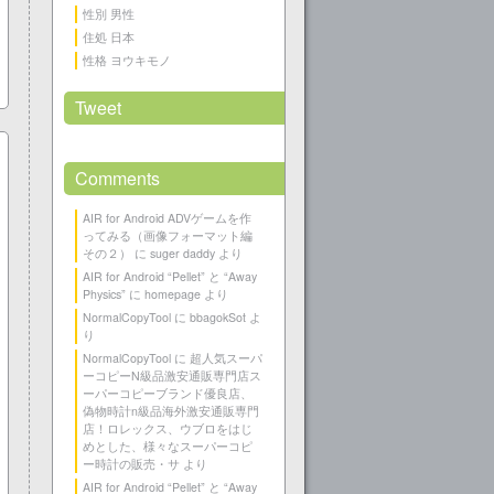
性別 男性
住処 日本
性格 ヨウキモノ
Tweet
Comments
AIR for Android ADVゲームを作
ってみる（画像フォーマット編
その２）
に
suger daddy
より
AIR for Android “Pellet” と “Away
Physics”
に
homepage
より
NormalCopyTool
に
bbagokSot
よ
り
NormalCopyTool
に
超人気スーパ
ーコピーN級品激安通販専門店ス
ーパーコピーブランド優良店、
偽物時計n級品海外激安通販専門
店！ロレックス、ウブロをはじ
めとした、様々なスーパーコピ
ー時計の販売・サ
より
AIR for Android “Pellet” と “Away