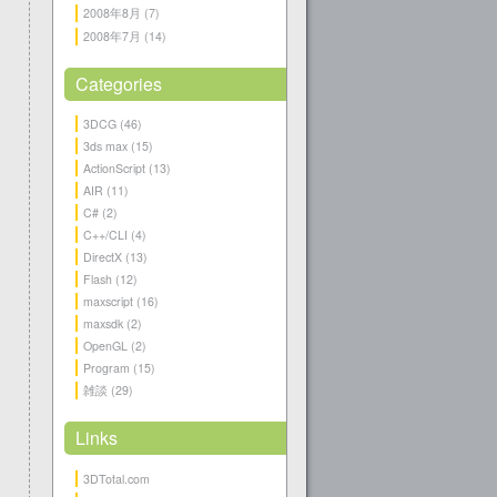
2008年8月
(7)
2008年7月
(14)
Categories
3DCG
(46)
3ds max
(15)
ActionScript
(13)
AIR
(11)
C#
(2)
C++/CLI
(4)
DirectX
(13)
Flash
(12)
maxscript
(16)
maxsdk
(2)
OpenGL
(2)
Program
(15)
雑談
(29)
Links
3DTotal.com