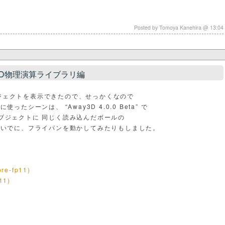
Posted by Tomoya Kanehira @ 13:04
roid 3D物理演算ライブラリ編
で３Dオブジェクトを表示できたので、せっかくなので
たシーンは、 “Away3D 4.0.0 Beta” で
ブジェクトに 同じく読み込んだボールの
ついでに、フライパンを動かしてみたりもしました。
re-fp11)
p11)