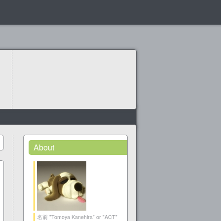
About
名前 "Tomoya Kanehira" or "ACT"