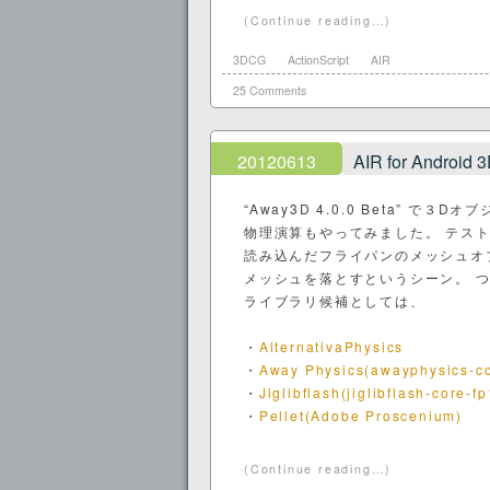
(Continue reading…)
3DCG
ActionScript
AIR
25 Comments
20120613
AIR for And
“Away3D 4.0.0 Beta” 
物理演算もやってみました。 テストに使っ
読み込んだフライパンのメッシュオ
メッシュを落とすというシーン。 
ライブラリ候補としては、
・
AlternativaPhysics
・
Away Physics(awayphysics-co
・
Jiglibflash(jiglibflash-core-f
・
Pellet(Adobe Proscenium)
(Continue reading…)