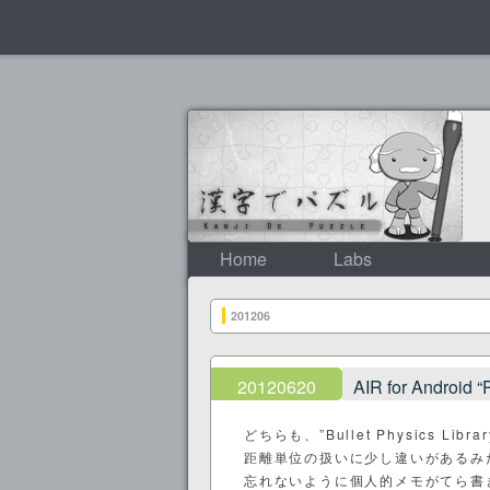
Home
Labs
201206
20120620
AIR for Android “
どちらも、”Bullet Physics L
距離単位の扱いに少し違いがあるみ
忘れないように個人的メモがてら書