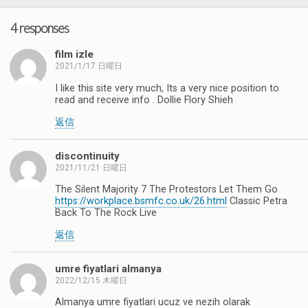
4 responses
film izle
2021/1/17 日曜日
I like this site very much, Its a very nice position to
read and receive info . Dollie Flory Shieh
返信
discontinuity
2021/11/21 日曜日
The Silent Majority 7 The Protestors Let Them Go
https://workplace.bsmfc.co.uk/26.html
Classic Petra
Back To The Rock Live
返信
umre fiyatlari almanya
2022/12/15 木曜日
Almanya umre fiyatlari ucuz ve nezih olarak