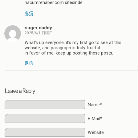
hacumrehaber.com sitesinde
返信
suger daddy
2025/6/1 日曜日
What’s up everyone, it’s my first go to see at this
website, and paragraph is truly fruitful
in favor of me, keep up posting these posts.
返信
Leave a Reply
Name*
E-Mail*
Website