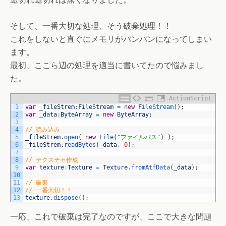
そして、一番大切な処理、そう破棄処理！！
これをしないと直ぐにメモリがパンパンになってしまい
ます。
最初、ここら辺の処理を適当に書いてたので悩みまし
た。
ActionScript
1
var
_fileStrem
:
FileStream
=
new
FileStream
(
)
;
2
var
_data
:
ByteArray
=
new
ByteArray
;
3
4
// 読み込み
5
_fileStrem
.
open
(
new
File
(
"ファイルパス"
)
)
;
6
_fileStrem
.
readBytes
(
_data
,
0
)
;
7
8
// テクスチャ作成
9
var
texture
:
Texture
=
Texture
.
fromAtfData
(
_data
)
;
10
11
// 破棄
12
// 一番大切！！
13
texture
.
dispose
(
)
;
一応、これで破棄は完了なのですが、ここで大きな問題