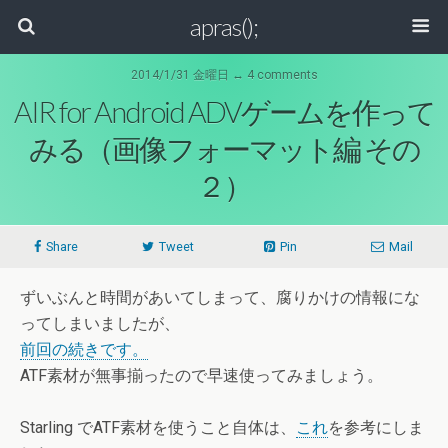
apras();
2014/1/31 金曜日 ↔ 4 comments
AIR for Android ADVゲームを作って
みる（画像フォーマット編 その
２）
Share
Tweet
Pin
Mail
ずいぶんと時間があいてしまって、腐りかけの情報にな
ってしまいましたが、
前回の続きです。
ATF素材が無事揃ったので早速使ってみましょう。
Starling でATF素材を使うこと自体は、
これ
を参考にしま